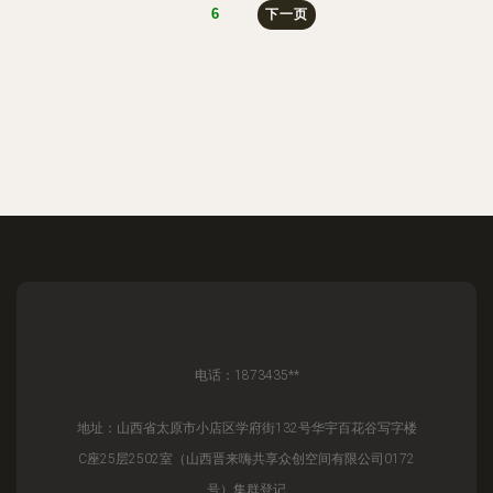
6
下一页
电话：1873435**
地址：山西省太原市小店区学府街132号华宇百花谷写字楼
C座25层2502室（山西晋来嗨共享众创空间有限公司0172
号）集群登记