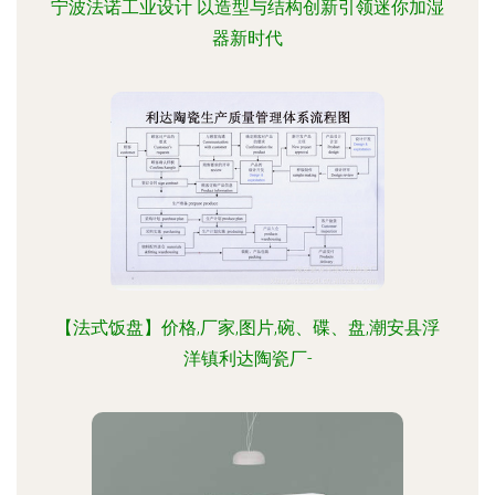
宁波法诺工业设计 以造型与结构创新引领迷你加湿
器新时代
【法式饭盘】价格,厂家,图片,碗、碟、盘,潮安县浮
洋镇利达陶瓷厂-