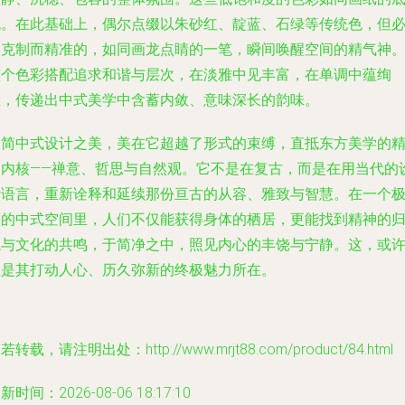
色。在此基础上，偶尔点缀以朱砂红、靛蓝、石绿等传统色，但
是克制而精准的，如同画龙点睛的一笔，瞬间唤醒空间的精气神
整个色彩搭配追求和谐与层次，在淡雅中见丰富，在单调中蕴绚
烂，传递出中式美学中含蓄内敛、意味深长的韵味。
极简中式设计之美，美在它超越了形式的束缚，直抵东方美学的
神内核——禅意、哲思与自然观。它不是在复古，而是在用当代的
计语言，重新诠释和延续那份亘古的从容、雅致与智慧。在一个
简的中式空间里，人们不仅能获得身体的栖居，更能找到精神的
隐与文化的共鸣，于简净之中，照见内心的丰饶与宁静。这，或
正是其打动人心、历久弥新的终极魅力所在。
若转载，请注明出处：http://www.mrjt88.com/product/84.html
新时间：2026-08-06 18:17:10