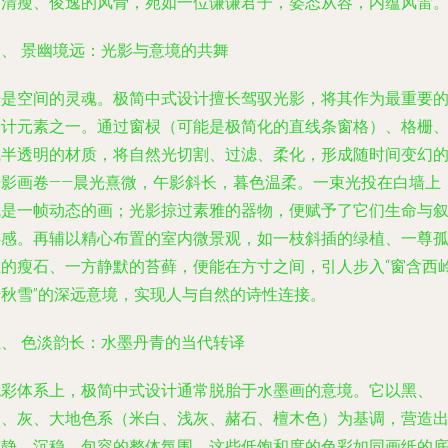
间清瘦、俊逸的风骨，宛如一位谦谦君子，姿态从容，内蕴风雷
四、 景幽境远：光影与意境的共舞
光是空间的灵魂。极简中式设计擅长驾驭光影，将其作为最重要
设计元素之一。通过窗棂（可能是极简化的直线条窗格）、格栅
或半透明的材质，将自然光切割、过滤、柔化，形成随时间变幻
光影画卷——晨光熹微，午影斜长，暮色温柔。一束光投在白墙上
就是一帧动态的画；光影掠过素雅的器物，便赋予了它们生命与
事感。再辅以精心布置的室内微景观，如一枝斜插的绿植、一尊
立的瘦石、一方静默的苔藓，便能在方寸之间，引人步入“窗含西
千秋雪”的深远意境，实现人与自然的诗性连接。
五、 色淡韵长：水墨丹青的当代转译
色彩体系上，极简中式设计通常脱胎于水墨画的意境。它以黑、
白、灰、大地色系（米白、浅灰、赭石、檀木色）为基调，营造
宁静、沉稳、包容的整体氛围。这些低饱和度的色彩如同画纸的