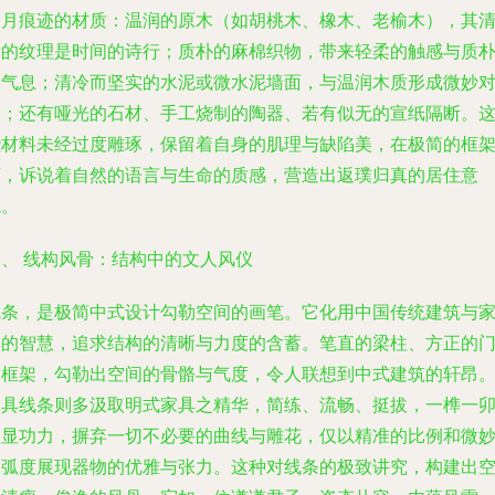
岁月痕迹的材质：温润的原木（如胡桃木、橡木、老榆木），其
晰的纹理是时间的诗行；质朴的麻棉织物，带来轻柔的触感与质
的气息；清冷而坚实的水泥或微水泥墙面，与温润木质形成微妙
比；还有哑光的石材、手工烧制的陶器、若有似无的宣纸隔断。
些材料未经过度雕琢，保留着自身的肌理与缺陷美，在极简的框
下，诉说着自然的语言与生命的质感，营造出返璞归真的居住意
境。
三、 线构风骨：结构中的文人风仪
线条，是极简中式设计勾勒空间的画笔。它化用中国传统建筑与
具的智慧，追求结构的清晰与力度的含蓄。笔直的梁柱、方正的
窗框架，勾勒出空间的骨骼与气度，令人联想到中式建筑的轩昂
家具线条则多汲取明式家具之精华，简练、流畅、挺拔，一榫一
皆显功力，摒弃一切不必要的曲线与雕花，仅以精准的比例和微
的弧度展现器物的优雅与张力。这种对线条的极致讲究，构建出