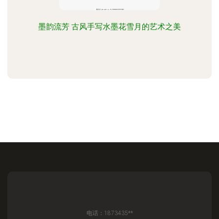
墨韵流芳 古风手写水墨花雪月的艺术之美
电话：1873435**