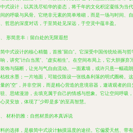
简中式设计，以其洗尽铅华的姿态，将千年的文化积淀凝练为当
空间的呼吸与风骨。它绝非元素的简单堆砌，而是一场与时间、
然、哲思的深度对话，于至简处见深远，于空灵中蕴丰盈。
一、 形简意丰：留白处的无限遐想
极简中式设计的核心精髓，首推“留白”。它深受中国传统绘画与哲
响，讲究“计白当黑”、“虚实相生”。在空间布局上，它大胆摒弃
余装饰与隔断，让光与气自由流动。一面素墙，或许只悬一幅疏
的枯枝水墨；一片地面，可能仅陈设一张线条利落的明式圈椅。
大量的“空”，并非空洞，而是精心营造的意境容器，邀请观者的目
停驻、思绪漫游，去填充属于自己的情感与想象。它让空间呼吸
心灵安放，体现了“少即是多”的至高智慧。
二、 材朴韵雅：自然材质的本真诉说
材料的选择，是极简中式设计触摸温度的途径。它偏爱天然、带