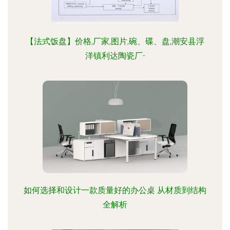
【法式饭盘】价格,厂家,图片,碗、碟、盘,潮安县浮
洋镇利达陶瓷厂-
如何选择和设计一款质量好的办公桌 从材质到结构
全解析