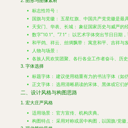
2. 图形与图像素材
标志性符号：
国旗与党徽：
五星红旗、中国共产党党徽是最
天安门、华表、长城：
象征国家历史与威严的
数字“10.1”、“7.1”：
以艺术字体突出节日日期，
和平鸽、祥云、丝绸飘带：
寓意和平、吉祥与
人物与场景：
各族人民欢笑团聚、各行各业工作者奋斗、历史
3. 字体选择
标题字体：
建议使用稳重有力的书法字体（如
正文字体：
选用清晰易读的宋体、黑体或它们
二、设计风格与构图思路
1. 宏大庄严风格
适用场景：
官方宣传、机构庆典。
构图特点：
采用对称或居中构图，以国旗/党徽